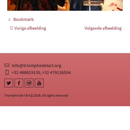
Bookmark
.
Vorige afbeelding
Volgende afbeelding
info@triomphedelart.org
+32 488819135
+32 479136554
,
Triomphe de l'Art © 2026. All rights reserved