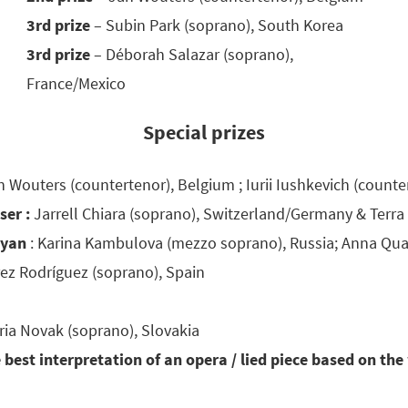
3rd prize
– Subin Park (soprano), South Korea
3rd prize
– Déborah Salazar (soprano),
France/Mexico
Special prizes
n Wouters (countertenor), Belgium ; Iurii Iushkevich (counte
ser :
Jarrell Chiara (soprano), Switzerland/Germany & Terra
nyan
: Karina Kambulova (mezzo soprano), Russia; Anna Qua
ez Rodríguez (soprano), Spain
ria Novak (soprano), Slovakia
 best interpretation of an opera / lied piece based on the