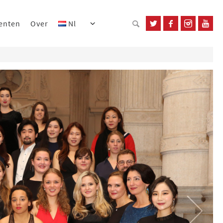
enten
Over
Nl