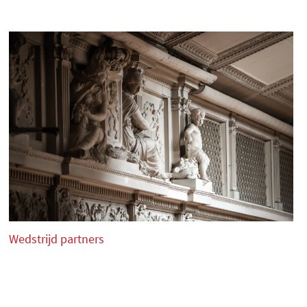
eringen.
or een kandidaat die leerling is of is geweest
gens het besluit van de jury en het Organiserend
, S.Rachmaninov.
Wedstrijd partners
ers:
t, een groep songs van één componist of een groep