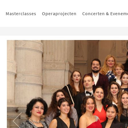
Masterclasses
Operaprojecten
Concerten & Evenem