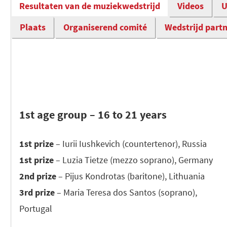
Resultaten van de muziekwedstrijd
Videos
U
Plaats
Organiserend comité
Wedstrijd part
1st age group – 16 to 21 years
1st prize
– Iurii Iushkevich (countertenor), Russia
1st prize
– Luzia Tietze (mezzo soprano), Germany
2nd prize
– Pijus Kondrotas (baritone), Lithuania
3rd prize
– Maria Teresa dos Santos (soprano),
Portugal