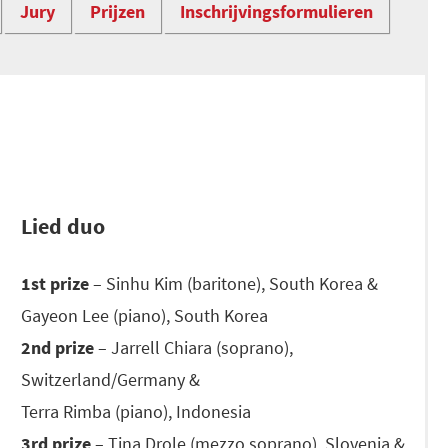
Jury
Prijzen
Inschrijvingsformulieren
Lied duo
1st prize
– Sinhu Kim (baritone), South Korea &
Gayeon Lee (piano), South Korea
2nd prize
– Jarrell Chiara (soprano),
Switzerland/Germany &
Terra Rimba (piano), Indonesia
3rd prize
– Tina Drole (mezzo soprano), Slovenia &