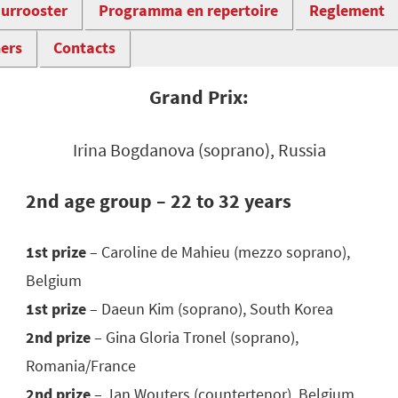
urrooster
Programma en repertoire
Reglement
ners
Contacts
Grand Prix:
Irina Bogdanova (soprano), Russia
2nd age group – 22 to 32 years
1st prize
– Caroline de Mahieu (mezzo soprano),
Belgium
1st prize
– Daeun Kim (soprano), South Korea
2nd prize
– Gina Gloria Tronel (soprano),
Romania/France
2nd prize
– Jan Wouters (countertenor), Belgium