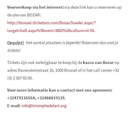
Voorverkoop via het internet:
via deze link kan u reserveren op
de site van BOZAR:
http://brussel.iticketsro.com/Bozar/loader.aspx/?
target=hall.aspx%3fevent=3802%26culture=nl-NL
Opgelet!
Het aantal plaatsen is beperkt! Reserveer dus snel je
tickets!
Tickets zijn ook verkrijgbaar te koop bij de
kassa van Bozar
op
adres Ravensteinstraat 16, 1000 Brussel of in het call center +32
(0) 2 507 82 00.
Voor meer informatie kan u contact met ons opnemen:
+32479136554, +32488819135
.
E-mail:
info@triomphedelart.org