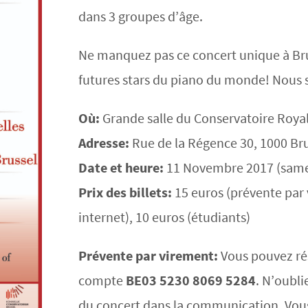
dans 3 groupes d’âge.
Ne manquez pas ce concert unique à Bru
futures stars du piano du monde! Nous 
Où:
Grande salle du Conservatoire Royal
Adresse:
Rue de la Régence 30, 1000 Bru
Date et heure:
11 Novembre 2017 (same
Prix des billets:
15 euros (prévente par 
internet), 10 euros (étudiants)
Prévente par virement:
Vous pouvez rés
compte
BE03 5230 8069 5284
. N’oubli
du concert dans la communication. Vous 