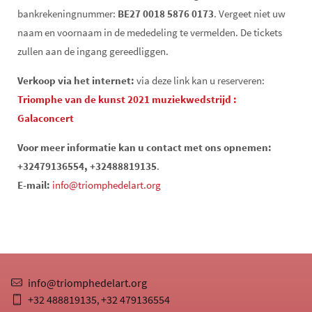
bankrekeningnummer:
BE27 0018 5876 0173
. Vergeet niet uw
naam en voornaam in de mededeling te vermelden. De tickets
zullen aan de ingang gereedliggen.
Verkoop via het internet:
via deze link kan u reserveren:
Triomphe van de kunst 2021 muziekwedstrijd :
Galaconcert
Voor meer informatie kan u contact met ons opnemen:
+32479136554, +32488819135
.
E-mail:
info@triomphedelart.org
info@triomphedelart.org
+32 488819135
+32 479136554
,