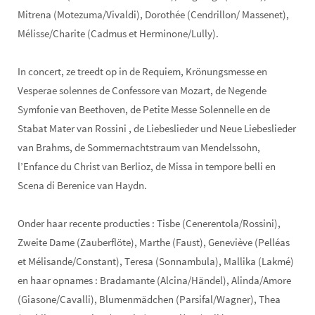
Mitrena (Motezuma/Vivaldi), Dorothée (Cendrillon/ Massenet),
Mélisse/Charite (Cadmus et Herminone/Lully).
In concert, ze treedt op in de Requiem, Krönungsmesse en
Vesperae solennes de Confessore van Mozart, de Negende
Symfonie van Beethoven, de Petite Messe Solennelle en de
Stabat Mater van Rossini , de Liebeslieder und Neue Liebeslieder
van Brahms, de Sommernachtstraum van Mendelssohn,
l’Enfance du Christ van Berlioz, de Missa in tempore belli en
Scena di Berenice van Haydn.
Onder haar recente producties : Tisbe (Cenerentola/Rossini),
Zweite Dame (Zauberflöte), Marthe (Faust), Geneviève (Pelléas
et Mélisande/Constant), Teresa (Sonnambula), Mallika (Lakmé)
en haar opnames : Bradamante (Alcina/Händel), Alinda/Amore
(Giasone/Cavalli), Blumenmädchen (Parsifal/Wagner), Thea