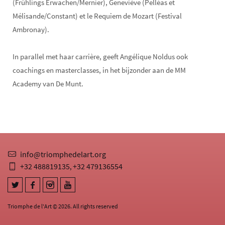
(Frühlings Erwachen/Mernier), Geneviève (Pelléas et
Mélisande/Constant) et le Requiem de Mozart (Festival
Ambronay).
In parallel met haar carrière, geeft Angélique Noldus ook
coachings en masterclasses, in het bijzonder aan de MM
Academy van De Munt.
info@triomphedelart.org
+32 488819135
+32 479136554
,
Triomphe de l'Art © 2026. All rights reserved