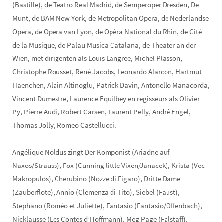
(Bastille), de Teatro Real Madrid, de Semperoper Dresden, De
Munt, de BAM New York, de Metropolitan Opera, de Nederlandse
Opera, de Opera van Lyon, de Opéra National du Rhin, de Cité
de la Musique, de Palau Musica Catalana, de Theater an der
Wien, met dirigenten als Louis Langrée, Michel Plasson,
Christophe Rousset, René Jacobs, Leonardo Alarcon, Hartmut
Haenchen, Alain Altinoglu, Patrick Davin, Antonello Manacorda,
Vincent Dumestre, Laurence Equilbey en regisseurs als Olivier
Py, Pierre Audi, Robert Carsen, Laurent Pelly, André Engel,
Thomas Jolly, Romeo Castellucci.
Angélique Noldus zingt Der Komponist (Ariadne auf
Naxos/Strauss), Fox (Cunning little Vixen/Janacek), Krista (Vec
Makropulos), Cherubino (Nozze di Figaro), Dritte Dame
(Zauberflöte), Annio (Clemenza di Tito), Siebel (Faust),
Stephano (Roméo et Juliette), Fantasio (Fantasio/Offenbach),
Nicklausse (Les Contes d’Hoffmann), Meg Page (Falstaff),