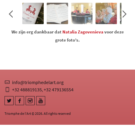
We zijn erg dankbaar dat
Natalia Zagovenieva
voor deze
grote foto’s.
info@triomphedelart.org
+32 488819135
+32 479136554
,
Triomphe de l'Art © 2026. All rights reserved