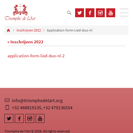
Inschrijven 2022
Application-form-Lied-duo-nl
« Inschrijven 2022
application-form-lied-duo-nl-2
info@triomphedelart.org
+32 488819135
+32 479136554
,
Triomphe de l'Art © 2026. All rights reserved