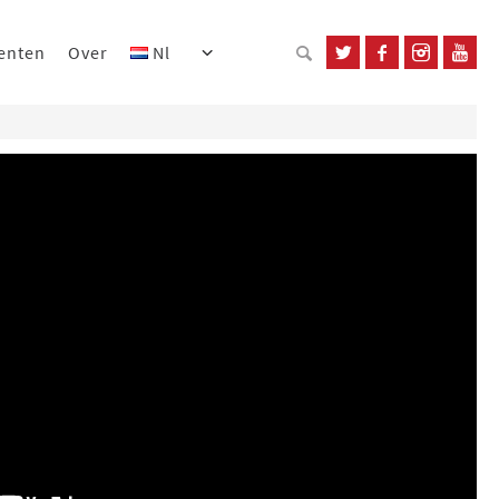
enten
Over
Nl