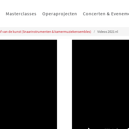
Masterclasses
Operaprojecten
Concerten & Evenem
iomf van de kunst (Snaarinstrumenten & kamermuziekensembles)
Videos 2021 nl