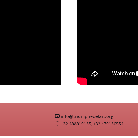
info@triomphedelart.org
+32 488819135
+32 479136554
,