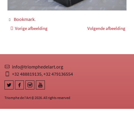
Bookmark
.
Vorige afbeelding
Volgende afbeelding
info@triomphedelart.org
+32 488819135
+32 479136554
,
Triomphe de l'Art © 2026. All rights reserved