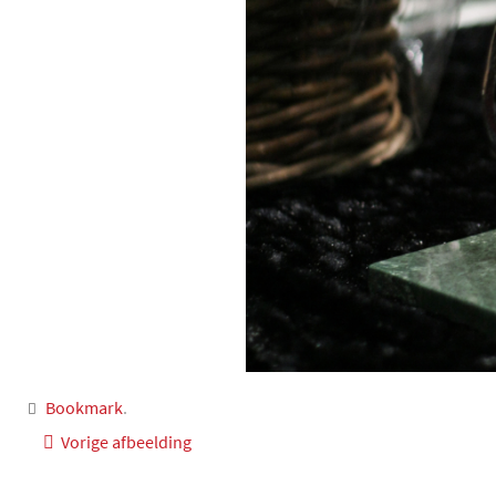
Bookmark
.
Vorige afbeelding