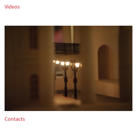
instelling, de verkregen diploma’s en huidige studie(s).
Videos
Adres, postcode, telefoonnummer, e-mail.
Uit te voeren programma bij elke ronde, met vermelding
van de componisten en werken.
De Directie behoudt zich het recht voor om alle informatie
en foto’s te gebruiken voor mediadoeleinden. Alle audio en
video – rechten behoren toe aan de “Triomf van de Kunst,
asbl”
De kandidaten toegelaten tot de wedstrijd krijgen een
officiële uitnodiging.
De kandidaat kan niet zijn aangekondigd programma voor
de wedstrijd veranderen na de uiterste
inschrijvingsdatum.
3. Een officieel document (originelen of gecertificeerde
Contacts
kopie) dat de nationaliteit en de geboortedatum van de
kandidaat waarborgt.