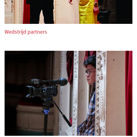
ingevuld worden in het Engels, Frans of Nederlands en
dient per email gestuurd worden naar
info@triomphedelart.org of triomphe.de.lart@gmail.com
of per post. Het ischrijvingsformulier kan worden
Wedstrijd partners
gedownload op de website van Triomf van de Kunst asbl
of triomphedelart.org.
Op het inschrijvingsformulier moet de kandidaat verplicht
het volgende invullen:
Voor- en achternaam van de kandidaat
Geboortedatum en leeftijdsgroep
Voor categorie 4 handen moeten de namen van beide
kandidaten worden ingevuld.
Voor categorie pianobegeleiding moeten voor- en
achternaam van de solist muzikant, huisadres,
telefoonnummer en e-mail worden ingevuld.
Onderwijsinrichting (school, universiteit of andere indien
van toepassing), de contactengegevens van deze