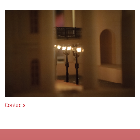
noms des œuvres et leurs compositeurs.
La Direction du concours se réserve le droit d’utiliser
toutes les informations et photos pour la diffusion aux
medias.
Tous les droits audio et vidéo appartiennent à
l’association « Triomphe de l’Art, asbl ».
Les candidats admis au concours recevront une invitation
officielle.
Le programme renseigné par le candidat sur le formulaire
d’inscription ne pourra plus être changé après la date
limite d’inscription.
Contacts
3. Un document officiel (original ou une copie certifiée)
qui atteste de la nationalité et de la date de naissance du
candidat.