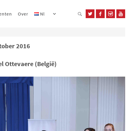
enten
Over
Nl
ktober 2016
l Ottevaere (België)