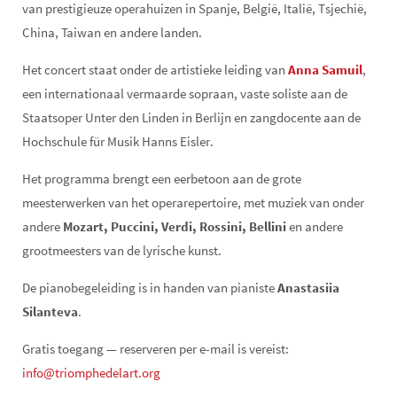
van prestigieuze operahuizen in Spanje, België, Italië, Tsjechië,
China, Taiwan en andere landen.
Het concert staat onder de artistieke leiding van
Anna Samuil
,
een internationaal vermaarde sopraan, vaste soliste aan de
Staatsoper Unter den Linden in Berlijn en zangdocente aan de
Hochschule für Musik Hanns Eisler.
Het programma brengt een eerbetoon aan de grote
meesterwerken van het operarepertoire, met muziek van onder
andere
Mozart, Puccini, Verdi, Rossini, Bellini
en andere
grootmeesters van de lyrische kunst.
De pianobegeleiding is in handen van pianiste
Anastasiia
Silanteva
.
Gratis toegang — reserveren per e-mail is vereist:
info@triomphedelart.org