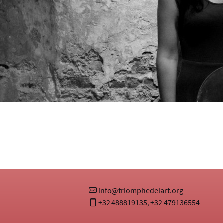
info@triomphedelart.org
+32 488819135
+32 479136554
,