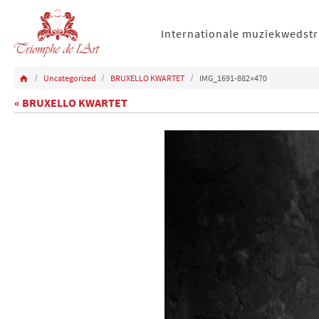
Internationale muziekwedstr
Uncategorized
BRUXELLO KWARTET
IMG_1691-882×470
« BRUXELLO KWARTET