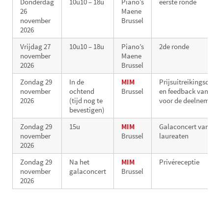
Donderdag
10u10 – 18u
Piano’s
eerste ronde
26
Maene
november
Brussel
2026
Vrijdag 27
10u10 – 18u
Piano’s
2de ronde
november
Maene
2026
Brussel
Zondag 29
In de
MIM
Prijsuitreikingscer
november
ochtend
Brussel
en feedback van de 
2026
(tijd nog te
voor de deelnemers
bevestigen)
Zondag 29
15u
MIM
Galaconcert van de
november
Brussel
laureaten
2026
Zondag 29
Na het
MIM
Privéreceptie
november
galaconcert
Brussel
2026