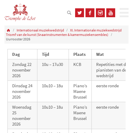
Internationaal muziekwedstrijd
XI. Internationale muziekwedstrijd
Triomf van de kunst (Snaarinstrumenten & kamermuziekensembles)
Uurrooster 2026
Dag
Tijd
Plaats
Wat
Zondag 22
10u – 17u30
KCB
Repetities met de off
november
pianisten van de
2026
wedstrijd
Dinsdag 24
10u10 – 18u
Piano’s
eerste ronde
november
Maene
2026
Brussel
Woensdag
10u10 – 18u
Piano’s
eerste ronde
25
Maene
november
Brussel
2026