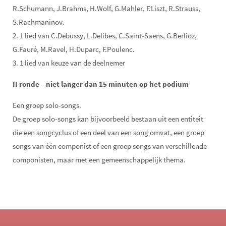
R.Schumann, J.Brahms, H.Wolf, G.Mahler, F.Liszt, R.Strauss,
S.Rachmaninov.
2. 1 lied van C.Debussy, L.Delibes, C.Saint-Saens, G.Berlioz,
G.Fauré, M.Ravel, H.Duparc, F.Poulenc.
3. 1 lied van keuze van de deelnemer
II ronde – niet langer dan 15 minuten op het podium
Een groep solo-songs.
De groep solo-songs kan bijvoorbeeld bestaan uit een entiteit
die een songcyclus of een deel van een song omvat, een groep
songs van één componist of een groep songs van verschillende
componisten, maar met een gemeenschappelijk thema.