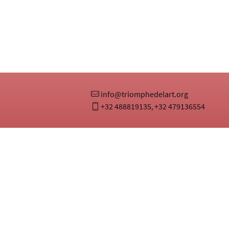
info@triomphedelart.org
+32 488819135
+32 479136554
,