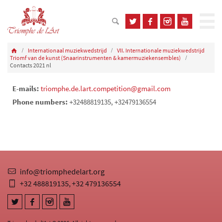
Internationaal muziekwedstrijd
VII. Internationale muziekwedstrijd
Triomf van de kunst (Snaarinstrumenten & kamermuziekensembles)
Contacts 2021 nl
E-mails:
triomphe.de.lart.competition@gmail.com
Phone numbers:
+32488819135, +32479136554
info@triomphedelart.org
+32 488819135
+32 479136554
,