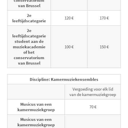
conservatorium
van Brussel
2e
120 €
170 €
leeftijdscategorie
2e
leeftijdscategorie
student aan de
muziekacademie
100 €
150 €
of het
conservatorium
van Brussel
Discipline: Kamermuziekensembles
Vergoeding voor elk lid
van de kamermuziekgroep
Musicus van een
70 €
kamermuziekgroep
Musicus van een
kamermuziekgroep