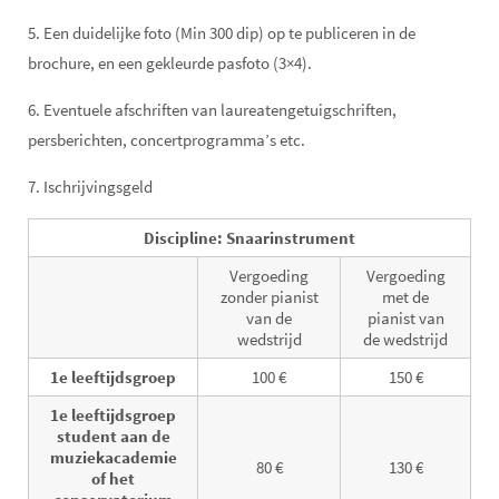
5. Een duidelijke foto (Min 300 dip) op te publiceren in de
brochure, en een gekleurde pasfoto (3×4).
6. Eventuele afschriften van laureatengetuigschriften,
persberichten, concertprogramma’s etc.
7. Ischrijvingsgeld
Discipline: Snaarinstrument
Vergoeding
Vergoeding
zonder pianist
met de
van de
pianist van
wedstrijd
de wedstrijd
1e leeftijdsgroep
100 €
150 €
1e leeftijdsgroep
student aan de
muziekacademie
80 €
130 €
of het