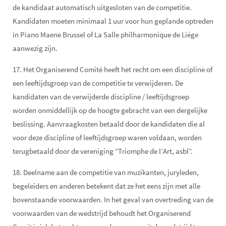
de kandidaat automatisch uitgesloten van de competitie.
Kandidaten moeten minimaal 1 uur voor hun geplande optreden
in Piano Maene Brussel of La Salle philharmonique de Liège
aanwezig zijn.
17. Het Organiserend Comité heeft het recht om een discipline of
een leeftijdsgroep van de competitie te verwijderen. De
kandidaten van de verwijderde discipline / leeftijdsgroep
worden onmiddellijk op de hoogte gebracht van een dergelijke
beslissing. Aanvraagkosten betaald door de kandidaten die al
voor deze discipline of leeftijdsgroep waren voldaan, worden
terugbetaald door de vereniging “Triomphe de l’Art, asbl”.
18. Deelname aan de competitie van muzikanten, juryleden,
begeleiders en anderen betekent dat ze het eens zijn met alle
bovenstaande voorwaarden. In het geval van overtreding van de
voorwaarden van de wedstrijd behoudt het Organiserend