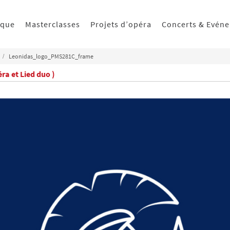
ique
Masterclasses
Projets d’opéra
Concerts & Evén
Leonidas_logo_PMS281C_frame
ra et Lied duo )