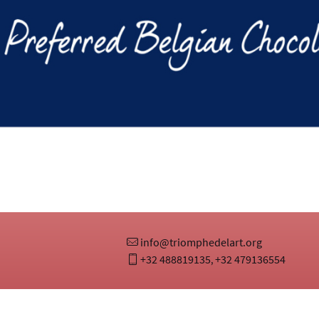
info@triomphedelart.org
+32 488819135
+32 479136554
,