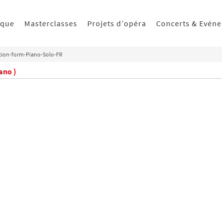
ique
Masterclasses
Projets d’opéra
Concerts & Evén
tion-form-Piano-Solo-FR
ano )