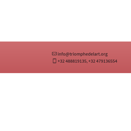
info@triomphedelart.org
+32 488819135
+32 479136554
,