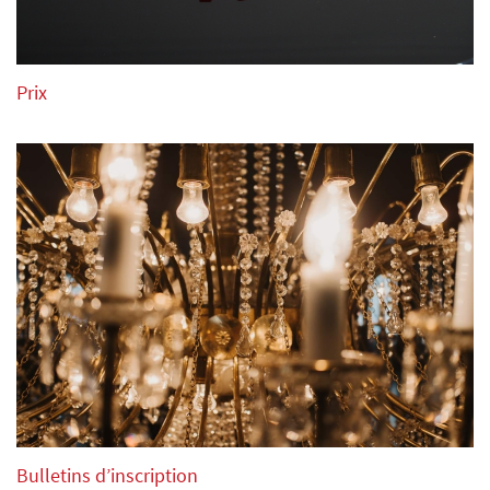
d’enregistrements, reproductions et arrangements de leurs
performances au concours et aux concerts sur tous
supports existants ou futurs et notamment le droit de
Prix
diffuser par tous les canaux disponibles (TV, radio,
internet, …) en live ou préenregistré en Belgique ou à
l’étranger.
12. Tous les participants qui passent au 2ième tour doivent
prendre part sans prétendre à aucune compensation au
Gala Concert final du concours et au 2ième concert
supplémentaire si celui-ci est organisé. Au concert de
Gala, le participant devra présenter une pièce choisi pour
lui par le jury.
13. Les vainqueurs des Grand-prix et 1ers prix des éditions
précédentes, peuvent participer de nouveau au concours
mais seulement dans une discipline ou groupe d’âge
Bulletins d’inscription