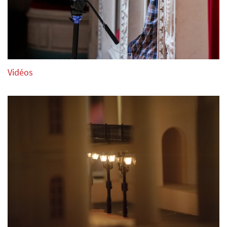
medias.
Tous les droits audio et vidéo appartiennent à
l’association « Triomphe de l’Art, asbl ».
Les candidats admis au concours recevront une invitation
officielle.
Vidéos
Le programme renseigné par le candidat sur le formulaire
d’inscription ne pourra plus être changé après la date
limite d’inscription.
3. Un document officiel (original ou une copie certifiée)
qui atteste de la nationalité et de la date de naissance du
candidat.
4. Un court CV (qui pourra être publié) en français, anglais
ou néerlandais avec les informations sur les études
musicales, les professeurs, les prix et concerts.