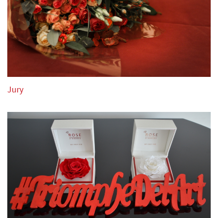
7. Le Jury possède le droit:
a) de ne pas attribuer tous les prix
b) de partager les prix entre Lauréats sauf le Grand Prix
c) d’attribuer le diplôme de « Lauréat du Concours
International Triomphe de l’Art»
8. Les décisions du jury sont irrévocables et sans appel.
Jury
9. Les résultats du concours sont annoncés au plus tard le
jour du concert final de Gala.
10. Les participants décident de l’ordre d’interprétation de
leur programme qui sera indiqué dans leur formulaire
d’inscription. Cet ordre ne peut être changé après le 1
Décembre 2020 (date limite d’inscription).
11. En participant au concours, les candidats et leurs
musiciens solistes cèdent au Concours tous les droits