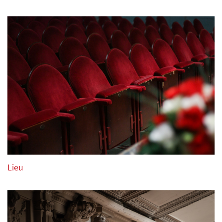
différents.
14. Le candidat doit obligatoirement interpréter son
programme de mémoire seulement dans la catégorie
piano solo. Dans la discipline piano à 4 mains, il est
permis d’utiliser des partitions sur scène.
15. Dans le cas du non-respect des conditions, les
candidats récompensés perdent leurs prix.
2. Les conditions d’admission
1. Date limite d’inscription : 1 Décembre 2020
2. Le bulletin d’inscription signé peut être rempli en
Lieu
français, anglais ou néerlandais et être envoyé par mail à
triomphe.de.lart.competition@gmail.com .
Le formulaire peut être téléchargé sur le site officiel
“Triomphe de l’Art, asbl” triomphedelart.org