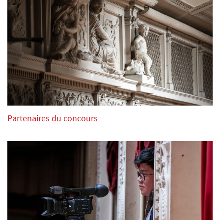
Dans le formulaire d’inscription, les candidats doivent
renseigner :
Le nom et prénom du candidat
La date de naissance et la/les catégorie(s) du concours.
Pour la catégorie 4 mains, les noms des deux candidats
doivent être indiqués.
L’établissement d’études musicales (si d’application) et les
coordonnées de contact, les diplômes obtenus ou les
Partenaires du concours
futurs diplômes de l’année d’étude.
L’adresse du domicile, code postal, numéro de téléphone,
email.
Le programme du concours pour chaque tour avec les
noms des œuvres et leurs compositeurs.
La Direction du concours se réserve le droit d’utiliser
toutes les informations et photos pour la diffusion aux