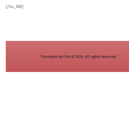
[/su_tab]
Triomphe de l'Art © 2026. All rights reserved