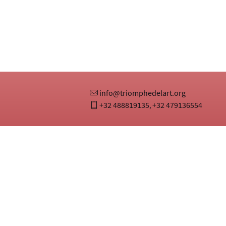
info@triomphedelart.org
+32 488819135
+32 479136554
,