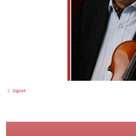
Signet
.