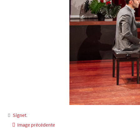
Signet
.
Image précédente