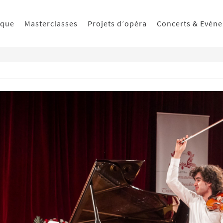
ique
Masterclasses
Projets d’opéra
Concerts & Evén