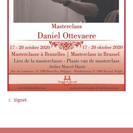
Signet
.