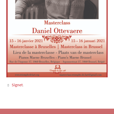
Signet
.