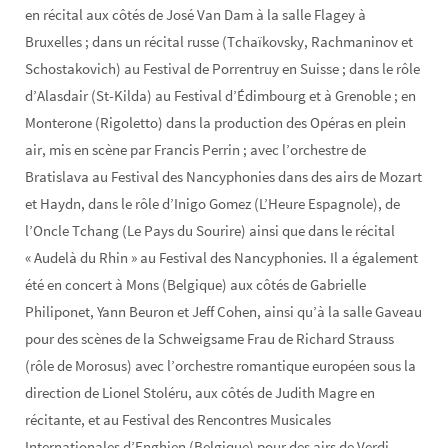
en récital aux côtés de José Van Dam à la salle Flagey à
Bruxelles ; dans un récital russe (Tchaïkovsky, Rachmaninov et
Schostakovich) au Festival de Porrentruy en Suisse ; dans le rôle
d’Alasdair (St-Kilda) au Festival d’Édimbourg et à Grenoble ; en
Monterone (Rigoletto) dans la production des Opéras en plein
air, mis en scène par Francis Perrin ; avec l’orchestre de
Bratislava au Festival des Nancyphonies dans des airs de Mozart
et Haydn, dans le rôle d’Inigo Gomez (L’Heure Espagnole), de
l’Oncle Tchang (Le Pays du Sourire) ainsi que dans le récital
« Audelà du Rhin » au Festival des Nancyphonies. Il a également
été en concert à Mons (Belgique) aux côtés de Gabrielle
Philiponet, Yann Beuron et Jeff Cohen, ainsi qu’à la salle Gaveau
pour des scènes de la Schweigsame Frau de Richard Strauss
(rôle de Morosus) avec l’orchestre romantique européen sous la
direction de Lionel Stoléru, aux côtés de Judith Magre en
récitante, et au Festival des Rencontres Musicales
Internationales d’Enghien (Belgique) pour des airs de Verdi.