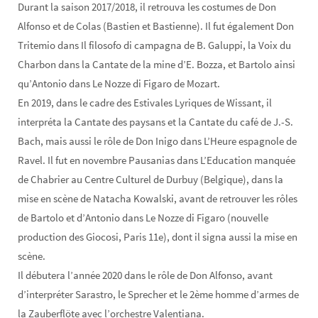
Durant la saison 2017/2018, il retrouva les costumes de Don
Alfonso et de Colas (Bastien et Bastienne). Il fut également Don
Tritemio dans Il filosofo di campagna de B. Galuppi, la Voix du
Charbon dans la Cantate de la mine d’E. Bozza, et Bartolo ainsi
qu’Antonio dans Le Nozze di Figaro de Mozart.
En 2019, dans le cadre des Estivales Lyriques de Wissant, il
interpréta la Cantate des paysans et la Cantate du café de J.-S.
Bach, mais aussi le rôle de Don Inigo dans L’Heure espagnole de
Ravel. Il fut en novembre Pausanias dans L’Education manquée
de Chabrier au Centre Culturel de Durbuy (Belgique), dans la
mise en scène de Natacha Kowalski, avant de retrouver les rôles
de Bartolo et d’Antonio dans Le Nozze di Figaro (nouvelle
production des Giocosi, Paris 11e), dont il signa aussi la mise en
scène.
Il débutera l’année 2020 dans le rôle de Don Alfonso, avant
d’interpréter Sarastro, le Sprecher et le 2ème homme d’armes de
la Zauberflöte avec l’orchestre Valentiana.