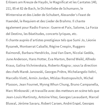
Erlösers am Kreuze de Haydn, le Magnificat et les Cantates 140,
211, 85 et 82 de Bach, le Dichterliebe de Schumann, le
Winterreise et des Lieder de Schubert, Alexander’s Feast de
Haendel, le Requiem et des Lieder de Brahms. Il chante
également pour Radio France : Guerre et Paix, Salome, La Forza
del Destino, les Béatitudes, concerts lyriques, etc.
Il chante auprès d’artistes prestigieux tels que Sumi Jo, Léonie
Rysanek, Montserrat Caballé, Régine Crespin, Ruggero
Raimondi, Barbara Hendricks, José Van Dam, Nicolaï Gedda,
June Anderson, Hans Hotter, Eva Marton, Bernd Weikl, Alfredo
Kraus, Galina Vichnievskaïa, Roberto Alagna ; sous la direction
des chefs Marek Janowski, Georges Prêtre, Michelangelo Veltri,
Marcello Viotti, Armin Jordan, Mtislav Rostropovitch, Michel
Plasson, Jean Fournet, Mynng Whun Chung, Bruno Campanella,
Marc Minkowski ; et travaille avec des metteurs en scène tels que
Jean-Louis Martinoty, Antoine Vitez, Georges Lavaudant, Marcel
Bluwal, Jérôme Savary, Robert Carsen, André Engel, Georges