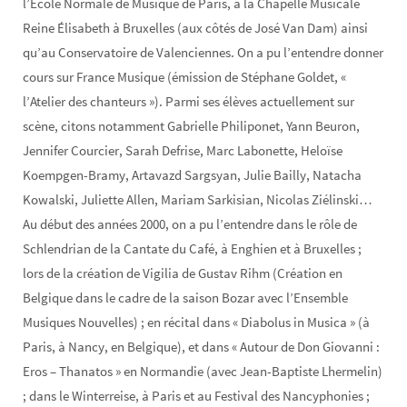
l’Ecole Normale de Musique de Paris, à la Chapelle Musicale
Reine Élisabeth à Bruxelles (aux côtés de José Van Dam) ainsi
qu’au Conservatoire de Valenciennes. On a pu l’entendre donner
cours sur France Musique (émission de Stéphane Goldet, «
l’Atelier des chanteurs »). Parmi ses élèves actuellement sur
scène, citons notamment Gabrielle Philiponet, Yann Beuron,
Jennifer Courcier, Sarah Defrise, Marc Labonette, Heloïse
Koempgen-Bramy, Artavazd Sargsyan, Julie Bailly, Natacha
Kowalski, Juliette Allen, Mariam Sarkisian, Nicolas Ziélinski…
Au début des années 2000, on a pu l’entendre dans le rôle de
Schlendrian de la Cantate du Café, à Enghien et à Bruxelles ;
lors de la création de Vigilia de Gustav Rihm (Création en
Belgique dans le cadre de la saison Bozar avec l’Ensemble
Musiques Nouvelles) ; en récital dans « Diabolus in Musica » (à
Paris, à Nancy, en Belgique), et dans « Autour de Don Giovanni :
Eros – Thanatos » en Normandie (avec Jean-Baptiste Lhermelin)
; dans le Winterreise, à Paris et au Festival des Nancyphonies ;