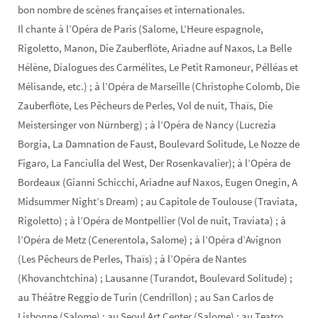
bon nombre de scènes françaises et internationales.
Il chante à l’Opéra de Paris (Salome, L’Heure espagnole,
Rigoletto, Manon, Die Zauberflöte, Ariadne auf Naxos, La Belle
Hélène, Dialogues des Carmélites, Le Petit Ramoneur, Pélléas et
Mélisande, etc.) ; à l’Opéra de Marseille (Christophe Colomb, Die
Zauberflöte, Les Pêcheurs de Perles, Vol de nuit, Thaïs, Die
Meistersinger von Nürnberg) ; à l’Opéra de Nancy (Lucrezia
Borgia, La Damnation de Faust, Boulevard Solitude, Le Nozze de
Figaro, La Fanciulla del West, Der Rosenkavalier); à l’Opéra de
Bordeaux (Gianni Schicchi, Ariadne auf Naxos, Eugen Onegin, A
Midsummer Night’s Dream) ; au Capitole de Toulouse (Traviata,
Rigoletto) ; à l’Opéra de Montpellier (Vol de nuit, Traviata) ; à
l’Opéra de Metz (Cenerentola, Salome) ; à l’Opéra d’Avignon
(Les Pêcheurs de Perles, Thaïs) ; à l’Opéra de Nantes
(Khovanchtchina) ; Lausanne (Turandot, Boulevard Solitude) ;
au Théâtre Reggio de Turin (Cendrillon) ; au San Carlos de
Lisbonne (Salome) ; au Seoul Art Center (Salome) ; au Teatro