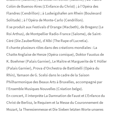
Colón de Buenos-Aires (L’Enfance du Christ) ; à l’Opéra des
Flandres (Cendrillon) ; à Ludwigshafen am Rhein (Boulevard
Solitude) ; à l’Opéra de Monte-Carlo (Cendrillon).
Il se produit aux Festivals d’Orange (Macbeth), de Bregenz (Le
Roi Arthus), de Montpellier Radio-France (Salome), de Saint-
Céré (Die Zauberflöte), d’Albi (The Rape of Lucretia).
Il chante plusieurs rôles dans des créations mondiales : La
Chatte Anglaise de Henze (Opéra comique), Doktor Faustus de
K. Boehmer (Palais Garnier), Le Maître et Marguerite de Y. Höller
(Palais Garnier), Prova d’Orchestra de Battistelli (Opéra du
Rhin), Yamaon de G. Scelsi dans le cadre de la Saison
Philharmonique des Beaux Arts à Bruxelles, accompagné par
l’Ensemble Musiques Nouvelles (Création belge).
En concert, il interprète La Damnation de Faust et L’Enfance du
Christ de Berlioz, le Requiem et la Messe du Couronnement de
Mozart, la Theresienmesse et Die Sieben letzten Worte unseres