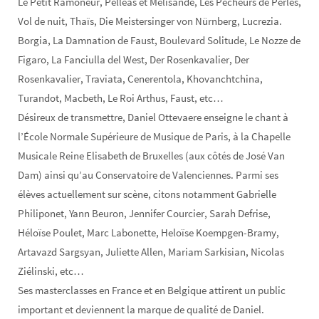
Le Petit Ramoneur, Pélléas et Mélisande, Les Pêcheurs de Perles,
Vol de nuit, Thaïs, Die Meistersinger von Nürnberg, Lucrezia.
Borgia, La Damnation de Faust, Boulevard Solitude, Le Nozze de
Figaro, La Fanciulla del West, Der Rosenkavalier, Der
Rosenkavalier, Traviata, Cenerentola, Khovanchtchina,
Turandot, Macbeth, Le Roi Arthus, Faust, etc…
Désireux de transmettre, Daniel Ottevaere enseigne le chant à
l’École Normale Supérieure de Musique de Paris, à la Chapelle
Musicale Reine Elisabeth de Bruxelles (aux côtés de José Van
Dam) ainsi qu’au Conservatoire de Valenciennes. Parmi ses
élèves actuellement sur scène, citons notamment Gabrielle
Philiponet, Yann Beuron, Jennifer Courcier, Sarah Defrise,
Héloïse Poulet, Marc Labonette, Heloïse Koempgen-Bramy,
Artavazd Sargsyan, Juliette Allen, Mariam Sarkisian, Nicolas
Ziélinski, etc…
Ses masterclasses en France et en Belgique attirent un public
important et deviennent la marque de qualité de Daniel.