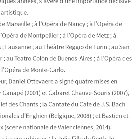
quelques années, s’avère d’une importance décisive
artistique.
 de Marseille ; à l’Opéra de Nancy ; à l’Opéra de
l’Opéra de Montpellier ; à l’Opéra de Metz ; à
 ; Lausanne ; au Théâtre Reggio de Turin ; au San
r ; au Teatro Colón de Buenos-Aires ; à l’Opéra des
 l’Opéra de Monte-Carlo.
eur, Daniel Ottevaere a signé quatre mises en
r Canapé (2001) et Cabaret Chauve-Souris (2007),
ef des Chants ; la Cantate du Café de J.S. Bach
onales d’Enghien (Belgique, 2008) ; et Bastien et
x (scène nationale de Valenciennes, 2014).
 discographiques : la Jolie Fille de Perth, le