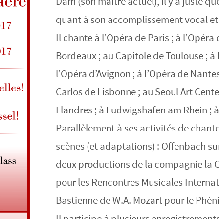
Dam (son maître actuel), il y a juste 
quant à son accomplissement vocal et 
Il chante à l’Opéra de Paris ; à l’Opéra
Bordeaux ; au Capitole de Toulouse ; à 
l’Opéra d’Avignon ; à l’Opéra de Nantes
Carlos de Lisbonne ; au Seoul Art Cente
Flandres ; à Ludwigshafen am Rhein ; à
Parallèlement à ses activités de chant
scènes (et adaptations) : Offenbach su
deux productions de la compagnie la Cl
pour les Rencontres Musicales Internati
Bastienne de W.A. Mozart pour le Phéni
Il participe à plusieurs enregistrements