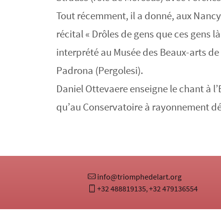
Tout récemment, il a donné, aux Nancyp
récital « Drôles de gens que ces gens l
interprété au Musée des Beaux-arts de 
Padrona (Pergolesi).
Daniel Ottevaere enseigne le chant à l
qu’au Conservatoire à rayonnement d
info@triomphedelart.org
+32 488819135
+32 479136554
,