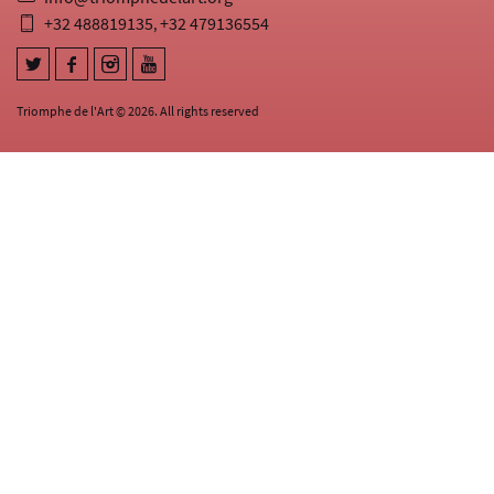
+32 488819135
+32 479136554
,
Triomphe de l'Art © 2026. All rights reserved