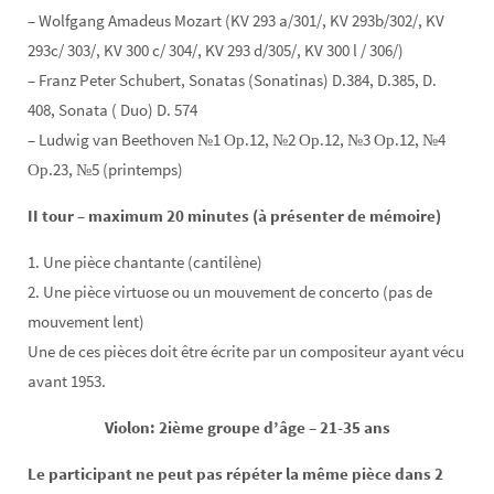
– Wolfgang Amadeus Mozart (KV 293 a/301/, KV 293b/302/, KV
293c/ 303/, KV 300 c/ 304/, KV 293 d/305/, KV 300 l / 306/)
– Franz Peter Schubert, Sonatas (Sonatinas) D.384, D.385, D.
408, Sonata ( Duo) D. 574
– Ludwig van Beethoven №1 Ор.12, №2 Ор.12, №3 Ор.12, №4
Ор.23, №5 (printemps)
II tour – maximum 20 minutes (à présenter de mémoire)
1. Une pièce chantante (cantilène)
2. Une pièce virtuose ou un mouvement de concerto (pas de
mouvement lent)
Une de ces pièces doit être écrite par un compositeur ayant vécu
avant 1953.
Violon: 2ième groupe d’âge – 21-35 ans
Le participant ne peut pas répéter la même pièce dans 2