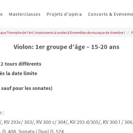
ue
Masterclasses
Projets d’opéra
Concerts & Evénem
sique Triomphe de l’Art ( Instruments à cordes & Ensembles de musique de chambre )
P
Violon: 1er groupe d’âge – 15-20 ans
2 tours différents
s la date limite
sauf pour les sonates)
 :
V 293c/ 303/, KV 300 c/ 304/, KV 293 d/305/, KV 300 l / 306
 D. 408, Sonata ( Duo) D. 574