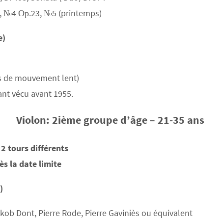
, №4 Ор.23, №5 (printemps)
e)
as de mouvement lent)
ant vécu avant 1955.
Violon: 2ième groupe d’âge – 21-35 ans
2 tours différents
s la date limite
)
kob Dont, Pierre Rode, Pierre Gaviniès ou équivalent