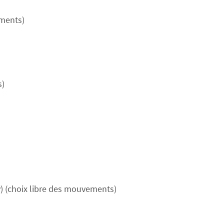
ements)
s)
y) (choix libre des mouvements)